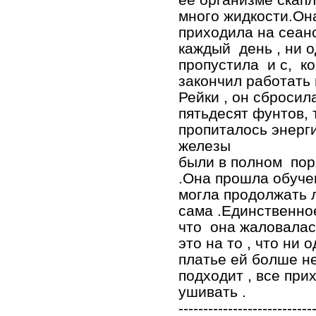
много жидкости.Он
приходила на сеан
каждый день , ни о
пропустила и с, ко
закончил работать 
Рейки , он сбросил
пятьдесят фунтов, 
пропиталось энерги
железы
были в полном пор
.Она прошла обуче
могла продолжать 
сама .Единственное
что она жаловалась
это на то , что ни 
платье ей болше н
подходит , все при
ушивать .
---------------------------