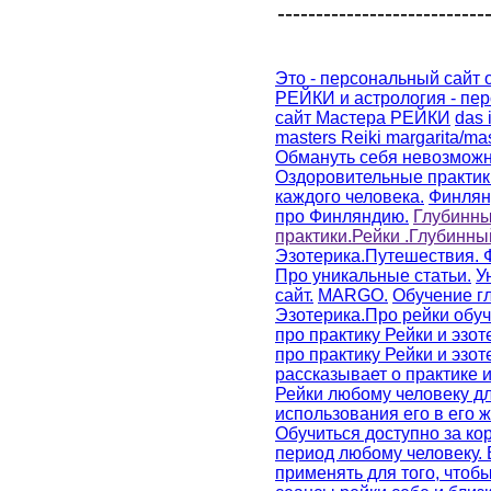
---------------------------
Это - персональный сайт 
РЕЙКИ и астрология - пе
сайт Мастера РЕЙКИ
das i
masters Reiki margarita/mas
Обмануть себя невозможн
Оздоровительные практик
каждого человека.
Финлян
про Финляндию.
Глубинн
практики.Рейки .Глубинный
Эзотерика.Путешествия. 
Про уникальные статьи.
У
сайт.
MARGO.
Обучение г
Эзотерика.Про рейки обуч
про практику Рейки и эзот
про практику Рейки и эзот
рассказывает о практике 
Рейки любому человеку д
использования его в его ж
Обучиться доступно за ко
период любому человеку. 
применять для того, чтоб