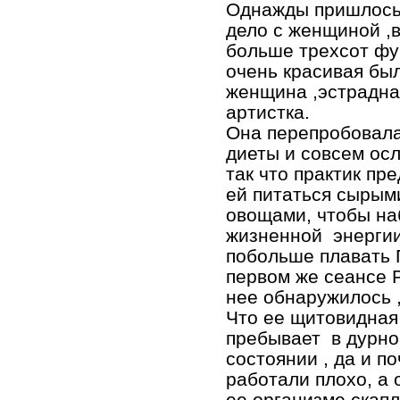
Однажды пришлось
дело с женщиной ,
больше трехсот фу
очень красивая бы
женщина ,эстрадна
артистка.
Она перепробовал
диеты и совсем осл
так что практик п
ей питаться сырым
овощами, чтобы на
жизненной энергии
побольше плавать 
первом же сеансе 
нее обнаружилось 
Что ее щитовидна
пребывает в дурн
состоянии , да и по
работали плохо, а о
ее организме скап