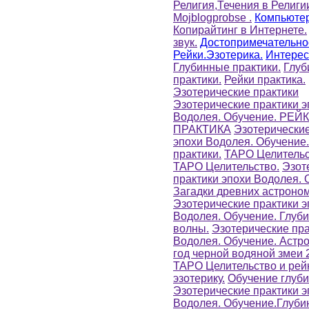
Религия,Течения в Религи
Mojblogprobse .
Компьютер
Копирайтинг в Интернете.
звук.
Достопримечательно
Рейки.Эзотерика.
Интерес
Глубинные практики.
Глуб
практики.
Рейки практика.
Эзотерические практики
Эзотерические практики э
Водолея. Обучение. РЕЙ
ПРАКТИКА
Эзотерические
эпохи Водолея. Обучение
практики.
ТАРО Целительс
ТАРО Целительство.
Эзот
практики эпохи Водолея. 
Загадки древних астроно
Эзотерические практики э
Водолея. Обучение. Глуб
волны.
Эзотерические пра
Водолея. Обучение. Астр
год черной водяной змеи 2
ТАРО Целительство и рей
эзотерику.
Обучение глуби
Эзотерические практики э
Водолея. Обучение.Глуби