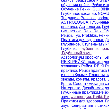
сеансы рейки себе и близ
обучения рейки.
Рейки и ж
Обучение Рейки.
GLUBINKA
Глубинное касание.
NOVIJ
Традиции.
Praktikidljasdoro
ASTROLOGIJA.
Глубинны
практика.
Астрология.
Глу
гимнастика.
Reiki.Reiki.О
Рейки.
Työ.
Praktikis.
Рейки
Практики для здоровья.
Д
глубинное.
Ступеньчатый 
Глубинка.
Глубинные прак
.Глубинный звук.
Астрология.Гороскопы.
Би
REIKI РЕЙКИ практика дл
желающих Рейки. REIKI Р
практика.
Рейки практика 
и все о Крыме. Планеты, г
звезды, кометы.
Красота.
Крым.
Сеооптимизация са
Интернете.
Дизайн-мой до
Глубинные практики.Рейк
звук.
Финляндия.
Reiki.
Re
Практики для здоровья.
Г
звук.
Копирайтинг в стихах