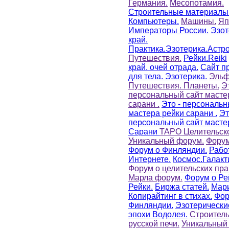
Германия.
Месопотамия.
Cтроительные материалы
Компьютеры.
Машины.
Яп
Императоры России.
Эзот
край.
Практика.Эзотерика.Астр
Путешествия.
Рейки.Reiki
край. очей отрада.
Сайт п
для тела. Эзотерика.
Эльф
Путешествия. Планеты.
Эт
персональный сайт масте
сарани .
Это - персональн
мастера рейки сарани .
Эт
персональный сайт масте
Сарани
ТАРО Целительск
Уникальный форум.
Форум
Форум о Финляндии.
Рабо
Интернете.
Космос.Галакт
Форум о целительских пра
Марла форум.
Форум о Ре
Рейки.
Биржа статей.
Мари
Копирайтинг в стихах.
Фор
Финляндии.
Эзотерически
эпохи Водолея.
Строитель
русской печи.
Уникальный