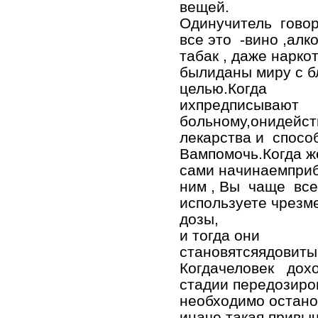
вещей.
Одинучитель говор
все это -вино ,алко
табак , даже наркот
былиданы миру с б
целью.Когда
ихпредписывают
больному,онидейст
лекарства и спосо
Вампомочь.Когда 
сами начинаемприб
ним , Вы чаще вс
используете чрез
дозы,
и тогда они
становятсяядовиты
Когдачеловек дохо
стадии передозиро
необходимо остано
иначе такая привы