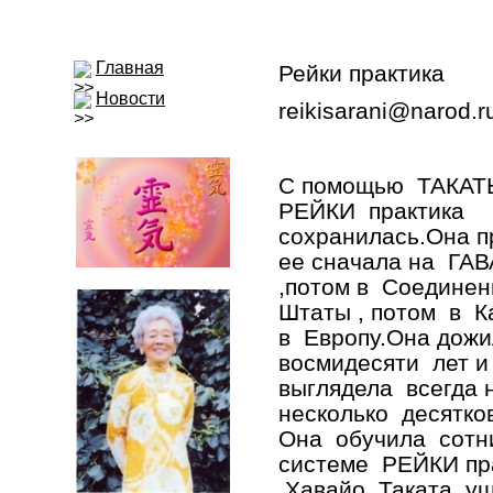
Главная
Рейки практика
Новости
reikisarani@narod.r
С помощью ТАКА
РЕЙКИ практика
сохранилась.Она 
ее сначала на ГА
,потом в Соедине
Штаты , потом в К
в Европу.Она дож
восмидесяти лет и
выглядела всегда 
несколько десятков
Она обучила сот
системе РЕЙКИ пр
.Хавайо Таката у