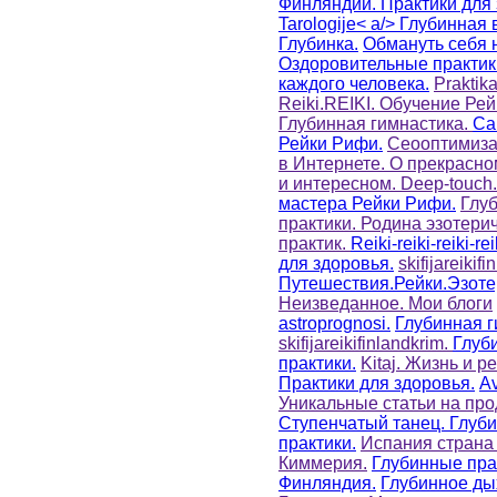
Финляндий. Практики для 
Tarologije< a/>
Глубинная 
Глубинка.
Обмануть себя 
Оздоровительные практик
каждого человека.
Praktika
Reiki.REIKI. Обучение Рей
Глубинная гимнастика.
Са
Рейки Рифи.
Сеооптимиза
в Интернете.
О прекрасно
и интересном.
Deep-touch
мастера Рейки Рифи.
Глу
практики.
Родина эзотери
практик.
Reiki-reiki-reiki-rei
для здоровья.
skifijareikif
Путешествия.Рейки.Эзоте
Неизведанное. Мои блоги
astroprognosi.
Глубинная г
skifijareikifinlandkrim.
Глуб
практики.
Kitaj.
Жизнь и р
Практики для здоровья.
Av
Уникальные статьи на про
Ступенчатый танец. Глуб
практики.
Испания страна 
Киммерия.
Глубинные пра
Финляндия.
Глубинное ды