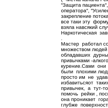
"Защита пациента"
оператора", "Усиле
закрепление потока
все таки эту форм
взяла навсякий слу
Наркотическая зав
.
Мастер работал с
множеством людей
обладавших дурн
привычками -алког
курение.Сами они
были плохими люд
просто им не удав
избавитьсяот таки
привычек, а тут-т
помочь рейки , по
она проникает гор
глубже поверхнос