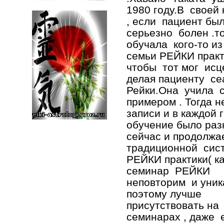
1980 году.В своей
, если пациент бы
серьезно болен .т
обучала кого-то и
семьи РЕЙКИ практ
чтобы тот мог исце
делая пациенту с
Рейки.Она учила 
примером . Тогда н
записи и в каждой 
обучение было разн
сейчас и продолжа
традиционной сис
РЕЙКИ практики( к
семинар РЕЙКИ
неповторим и уник
поэтому лучше
присутствовать на
семинарах , даже