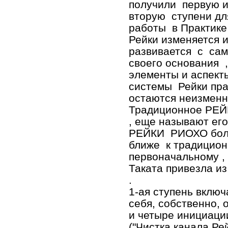
получили первую 
вторую ступени дл
работы в Практике
Рейки изменяется 
развивается с сам
своего основания ,
элементы и аспек
системы Рейки пра
остаются неизменн
Традиционное РЕ
, еще называют ег
РЕЙКИ РИОХО бо
ближе к традицио
первоначальному ,
Таката привезла и
.
1-ая ступень включ
себя, собственно, 
и четыре инициаци
("Чистка канала Рей